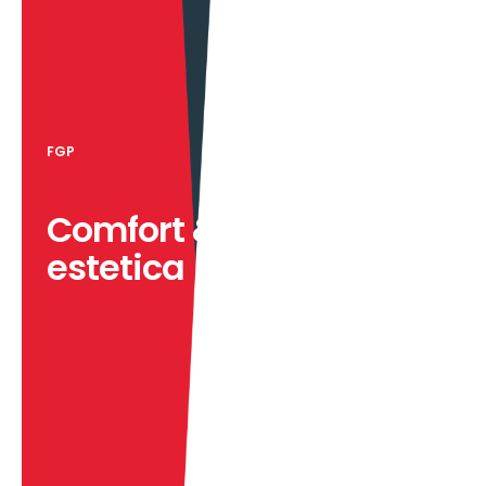
F
G
P
C
o
m
f
o
r
t
&
e
s
t
e
t
i
c
a