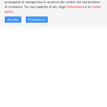
proseguirai la navigazione in assenza dei cookie che necessitano
di consenso. Se vuoi saperne di più, leggi l'
informativa
e la
cookie
policy
.
Accetta
Preferenze
MOMI SRL
Siamo General Contract
MOMI srl
è specializzata nella produzione e commercializzazione
mobili per ufficio
arredamenti per scuole, comunità,
di
,
negozi e auditorium
.
general contract
Siamo inoltre
per tutto quello che riguarda
allestimento di uffici, hotel, palestre e comunità
l’
in