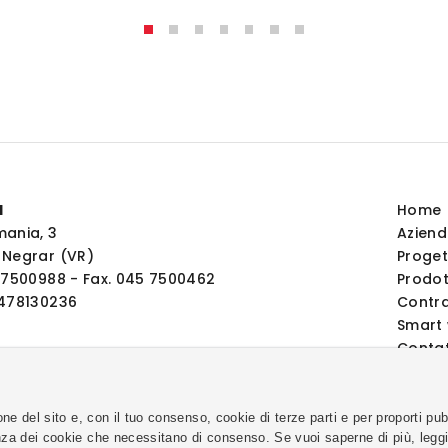
l
Home
mania, 3
Azien
 Negrar (VR)
Proget
5 7500988 - Fax. 045 7500462
Prodot
2478130236
Contr
Smart 
Contat
ione del sito e, con il tuo consenso, cookie di terze parti e per proporti pu
nza dei cookie che necessitano di consenso. Se vuoi saperne di più, leggi 