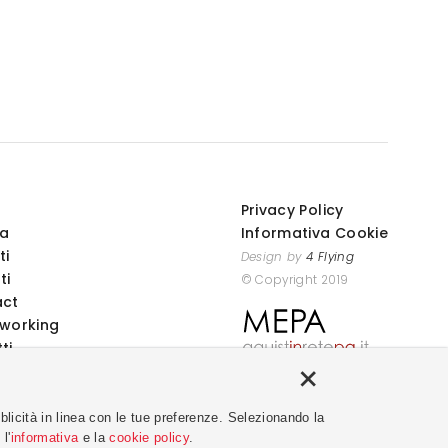
Privacy Policy
da
Informativa Cookie
ti
Design by
4 Flying
ti
© Copyright 2019
act
working
ti
+
bblicità in linea con le tue preferenze. Selezionando la
l'
informativa
e la
cookie policy
.